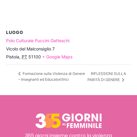
LUOGO
Polo Culturale Puccini Gatteschi
Vicolo del Malconsiglio 7
Pistoia
,
PT
51100
+ Google Maps
RIFLESSIONI SULLA
Formazione sulla Violenza di Genere
– Insegnanti ed Educatori/trici
PARITÀ DI GENERE
365 giorni insieme contro la violenza