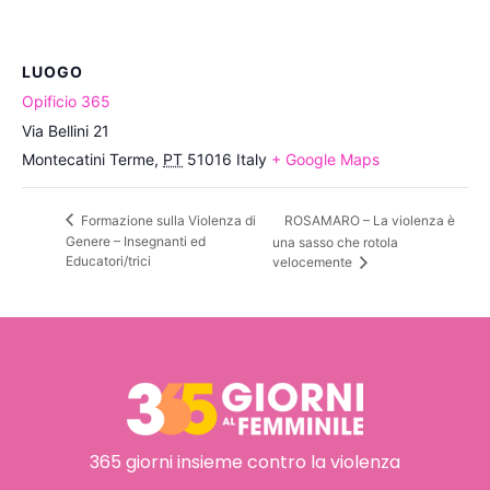
LUOGO
Opificio 365
Via Bellini 21
Montecatini Terme
,
PT
51016
Italy
+ Google Maps
ROSAMARO – La violenza è
Formazione sulla Violenza di
Genere – Insegnanti ed
una sasso che rotola
Educatori/trici
velocemente
365 giorni insieme contro la violenza