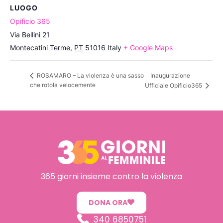
LUOGO
Opificio 365
Via Bellini 21
Montecatini Terme
,
PT
51016
Italy
+ Google Maps
Inaugurazione
ROSAMARO – La violenza è una sasso
che rotola velocemente
Ufficiale Opificio365
365 giorni insieme contro la violenza
DONA ORA
340 6850751