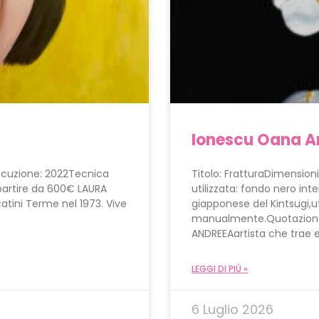
Ionescu Oana A
secuzione: 2022Tecnica
Titolo: FratturaDimensio
a partire da 600€ LAURA
utilizzata: fondo nero in
tini Terme nel 1973. Vive
giapponese del Kintsugi,ut
manualmente.Quotazione
ANDREEAartista che trae 
LEGGI DI PIÙ »
6 Luglio 2026