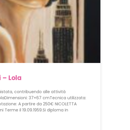
i – Lola
stata, contribuendo alle attività
 LolaDimensioni: 37×67 cmTecnica utilizzata:
otazione: A partire da 250€ NICOLETTA
i Terme il 19.09.1959.Si diploma in