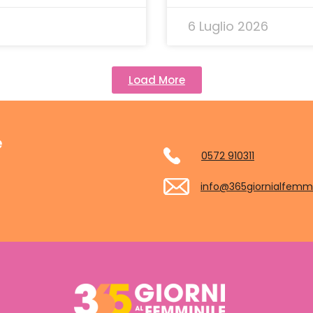
6 Luglio 2026
Load More
e
0572 910311
info@365giornialfemmi