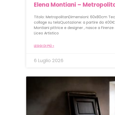
Elena Montiani – Metropolit
Titolo: MetropolitanDimensioni: 60x80cm Tecni
collage su telaQuotazione: a partire da 400
Montiani pittrice e designer , nasce a Firenze 
Liceo Artistico
LEGGI DI PIÙ »
6 Luglio 2026