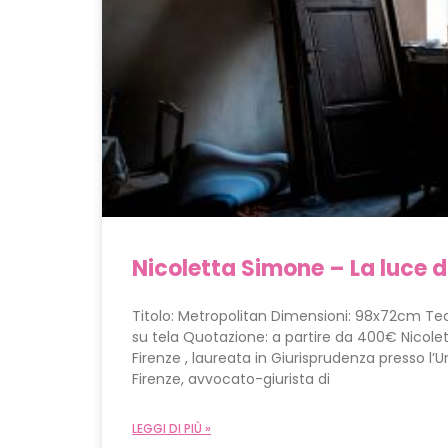
Nicoletta Simone – La luce d
Titolo: Metropolitan Dimensioni: 98x72cm Tec
su tela Quotazione: a partire da 400€ Nicole
Firenze , laureata in Giurisprudenza presso l’Un
Firenze, avvocato-giurista di
LEGGI DI PIÙ »