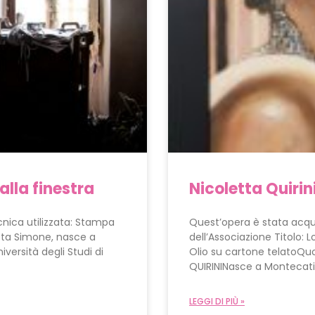
alla finestra
Nicoletta Quirin
nica utilizzata: Stampa
Quest’opera è stata acqui
tta Simone, nasce a
dell’Associazione Titolo:
iversità degli Studi di
Olio su cartone telatoQu
QUIRININasce a Montecatin
LEGGI DI PIÙ »