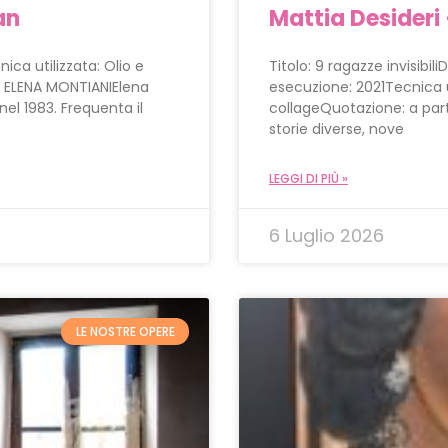
an
Mattia Desideri 
ca utilizzata: Olio e
Titolo: 9 ragazze invisibi
€ ELENA MONTIANIElena
esecuzione: 2021Tecnica ut
nel 1983. Frequenta il
collageQuotazione: a part
storie diverse, nove
LEGGI DI PIÙ »
6 Luglio 2026
LE NOSTRE OPERE