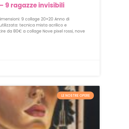
– 9 ragazze invisibili
liDimensioni: 9 collage 20×20 Anno di
ilizzata: tecnica mista acrilico e
ire da 80€ a collage Nove pixel rossi, nove
LE NOSTRE OPERE