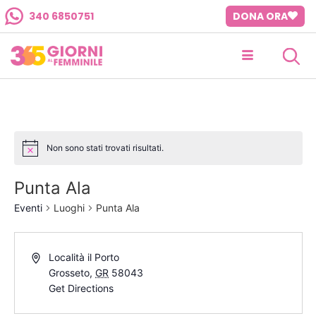
340 6850751
DONA ORA
Non sono stati trovati risultati.
Punta Ala
Eventi
Luoghi
Punta Ala
Località il Porto
Grosseto
,
GR
58043
Get Directions