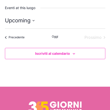
Eventi at this luogo
Upcoming
Seleziona
la
data.
Oggi
Even
Prossimo
Eventi
Precedente
Iscriviti al calendario