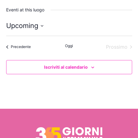
Eventi at this luogo
Upcoming
Seleziona
la
data.
Oggi
Even
Prossimo
Eventi
Precedente
Iscriviti al calendario