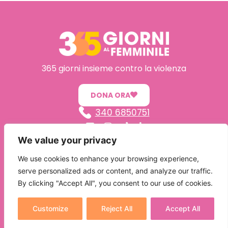
365 giorni insieme contro la violenza
DONA ORA
340 6850751
We value your privacy
365GiorniAlFemminile – Associazione di Promozione Sociale
Via Bellini, 21 – 51016 Montecatini Terme (PT)
We use cookies to enhance your browsing experience,
P. IVA 01720920477 – COD.FISC. 91022080476
serve personalized ads or content, and analyze our traffic.
L’Associazione ha posto in essere tutti gli adeguamenti previsti dal GDPR UE 2016/679
By clicking "Accept All", you consent to our use of cookies.
“Regolamento Europeo in materia di Protezione dei dati Personali”
Customize
Reject All
Accept All