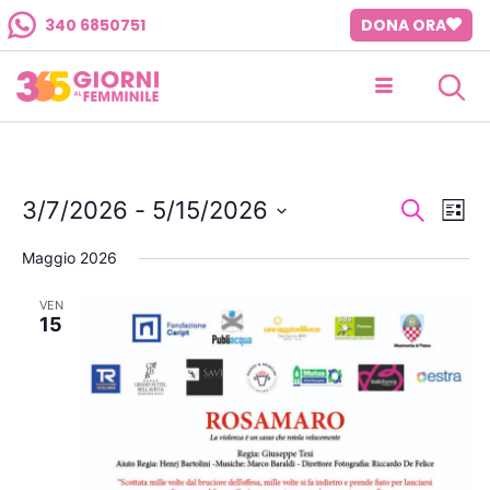
340 6850751
DONA ORA
Event
Ev
3/7/2026
 - 
5/15/2026
Cerca
Lista
Seleziona
Vi
Ricer
la
Maggio 2026
data.
Na
e
VEN
15
viste
Navig