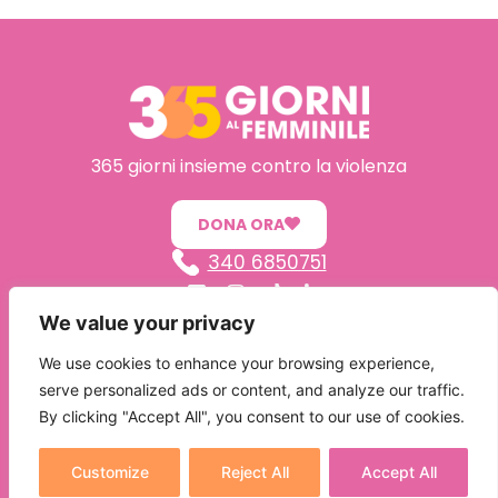
365 giorni insieme contro la violenza
DONA ORA
340 6850751
We value your privacy
365GiorniAlFemminile – Associazione di Promozione Sociale
Via Bellini, 21 – 51016 Montecatini Terme (PT)
We use cookies to enhance your browsing experience,
P. IVA 01720920477 – COD.FISC. 91022080476
serve personalized ads or content, and analyze our traffic.
L’Associazione ha posto in essere tutti gli adeguamenti previsti dal GDPR UE 2016/679
By clicking "Accept All", you consent to our use of cookies.
“Regolamento Europeo in materia di Protezione dei dati Personali”
Customize
Reject All
Accept All