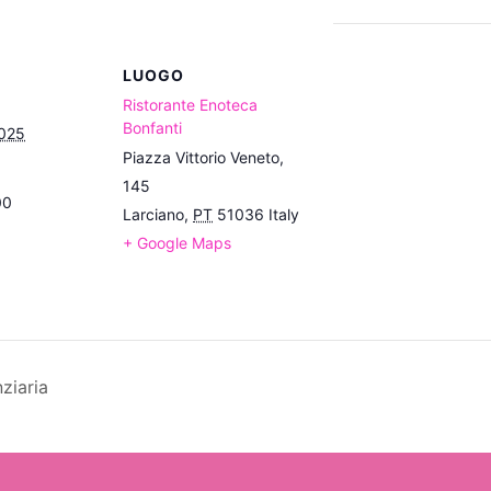
LUOGO
Ristorante Enoteca
Bonfanti
2025
Piazza Vittorio Veneto,
145
00
Larciano
,
PT
51036
Italy
+ Google Maps
ziaria