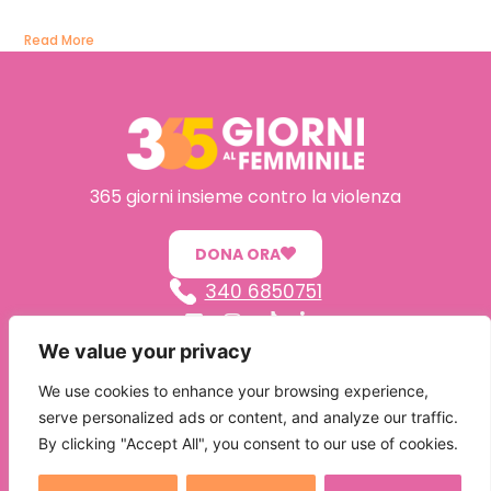
Read More
365 giorni insieme contro la violenza
DONA ORA
340 6850751
365GiorniAlFemminile – Associazione di Promozione Sociale
We value your privacy
Via Bellini, 21 – 51016 Montecatini Terme (PT)
We use cookies to enhance your browsing experience,
P. IVA 01720920477 – COD.FISC. 91022080476
serve personalized ads or content, and analyze our traffic.
L’Associazione ha posto in essere tutti gli adeguamenti previsti dal GDPR UE 2016/679
By clicking "Accept All", you consent to our use of cookies.
“Regolamento Europeo in materia di Protezione dei dati Personali”