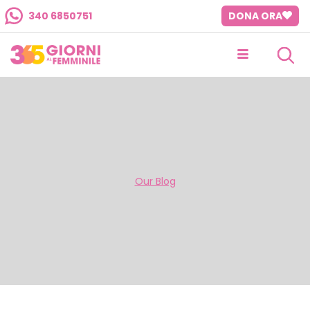
340 6850751
DONA ORA
Our Blog