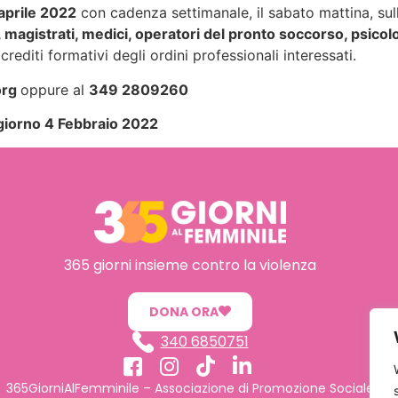
aprile 2022
con cadenza settimanale, il sabato mattina, su
sti, magistrati, medici, operatori del pronto soccorso, psic
rediti formativi degli ordini professionali interessati.
org
oppure al
349 2809260
l giorno 4 Febbraio 2022
365 giorni insieme contro la violenza
DONA ORA
340 6850751
365GiorniAlFemminile – Associazione di Promozione Sociale