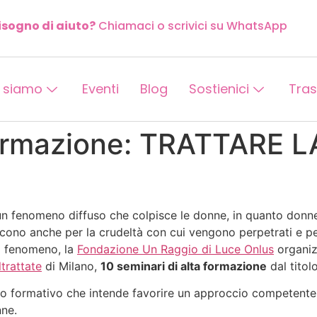
isogno di aiuto?
Chiamaci o scrivici su WhatsApp
 siamo
Eventi
Blog
Sostienici
Tra
 formazione: TRATTARE 
 un fenomeno diffuso che colpisce le donne, in quanto donn
iscono anche per la crudeltà con cui vengono perpetrati e pe
so fenomeno, la
Fondazione Un Raggio di Luce Onlus
organiz
trattate
di Milano,
10 seminari di alta formazione
dal titol
 formativo che intende favorire un approccio competente e 
nne.