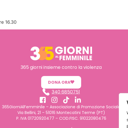
ore 16.30
365 giorni insieme contro la violenza
DONA ORA
340 6850751
365GiorniAlFemminile – Associazione di Promozione Sociale
Via Bellini, 21 – 51016 Montecatini Terme (PT)
P. IVA 01720920477 – COD.FISC. 91022080476