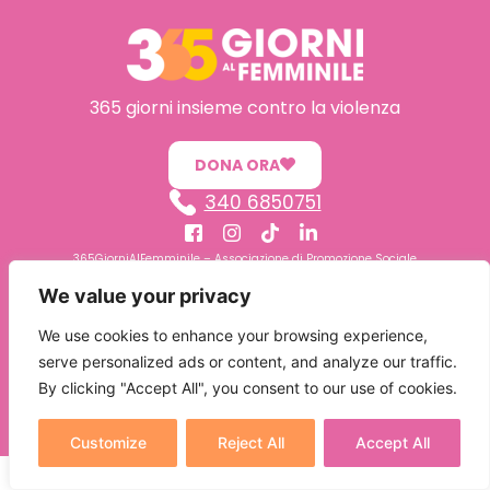
365 giorni insieme contro la violenza
DONA ORA
340 6850751
365GiorniAlFemminile – Associazione di Promozione Sociale
Via Bellini, 21 – 51016 Montecatini Terme (PT)
We value your privacy
P. IVA 01720920477 – COD.FISC. 91022080476
We use cookies to enhance your browsing experience,
L’Associazione ha posto in essere tutti gli adeguamenti previsti dal GDPR UE 2016/679
serve personalized ads or content, and analyze our traffic.
“Regolamento Europeo in materia di Protezione dei dati Personali”
By clicking "Accept All", you consent to our use of cookies.
Customize
Reject All
Accept All